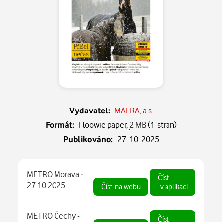
Vydavatel:
MAFRA, a.s.
Formát:
Floowie paper,
2 MB
(1 stran)
Publikováno:
27. 10. 2025
METRO Morava -
Číst
27.10.2025
Číst
na webu
v aplikaci
METRO Čechy -
Číst