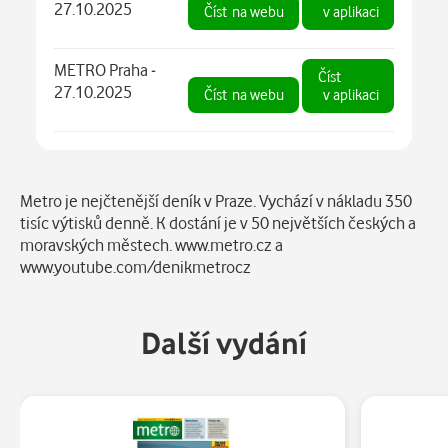
27.10.2025
Číst
na webu
v aplikaci
METRO Praha -
Číst
27.10.2025
Číst
na webu
v aplikaci
Popis
Metro je nejčtenější deník v Praze. Vychází v nákladu 350
tisíc výtisků denně. K dostání je v 50 největších českých a
moravských městech. www.metro.cz a
www.youtube.com/denikmetrocz
Další vydání