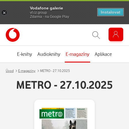
Vodafone galerie
Instalovat
vf.cz.group
Zdarma - na Google Play
E-knihy
Audioknihy
E-magazíny
Aplikace
Úvod
E-magazíny
METRO - 27.10.2025
METRO - 27.10.2025