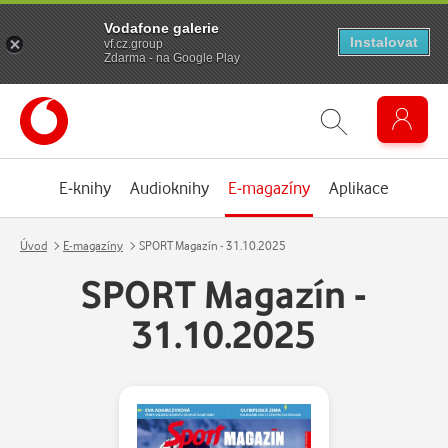
Vodafone galerie
Instalovat
vf.cz.group
Zdarma - na Google Play
E-knihy
Audioknihy
E-magazíny
Aplikace
Úvod
E-magazíny
SPORT Magazín - 31.10.2025
SPORT Magazín -
31.10.2025