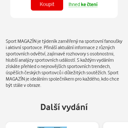
Koupit
Ihned
ke čtení
Číst
v aplikaci
Popis
Sport MAGAZÍN je týdeník zaměřený na sportovní fanoušky
i aktivní sportovce. Přináší aktuální informace z různých
sportovních odvětví, zajímavé rozhovory s osobnostmi,
hlubší analýzy sportovních událostí. S každým vydáním
získáte přehled o nejnovějších sportovních trendech,
úspěších českých sportovců i důležitých soutěžích. Sport
MAGAZÍN je ideálním společníkem pro každého, kdo chce
být stále v obraze.
Další vydání