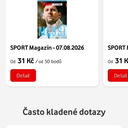
SPORT Magazín - 07.08.2026
SPORT M
31 Kč
31 
/
50 bodů
Od
od
Od
Detail
Detail
Často kladené dotazy