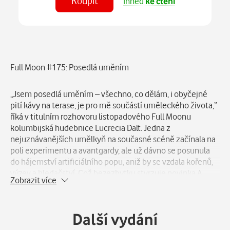
Koupit
Ihned
ke čtení
Číst
v aplikaci
Popis
Full Moon #175: Posedlá uměním
„Jsem posedlá uměním – všechno, co dělám, i obyčejné
pití kávy na terase, je pro mě součástí uměleckého života,“
říká v titulním rozhovoru listopadového Full Moonu
kolumbijská hudebnice Lucrecia Dalt. Jedna z
nejuznávanějších umělkyň na současné scéně začínala na
poli experimentu a avantgardy, ale už dávno se posunula
do hájemství artificiálního popu, aniž by se vzdala kořenů,
výzev a hledačství. Což bezezbytku stvrzuje novinka A
Zobrazit více
Danger to Ourselves, označována coby jedna z desek roku.
A právem, zejména v tomto ročním období. Hudba jménem
podzim. Full Moon #175 vychází 5. listopadu.
Další vydání