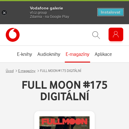
Vodafone galerie
Instalovat
vf.cz.group
Zdarma - na Google Play
E-knihy
Audioknihy
E-magazíny
Aplikace
Úvod
E-magazíny
FULL MOON #175 DIGITÁLNÍ
FULL MOON #175
DIGITÁLNÍ