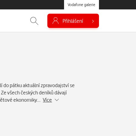
Vodafone galerie
Přihlášení
í do pátku aktuální zpravodajství se
. Ze všech českých deníků dávají
 světové ekonomiky.…
Více