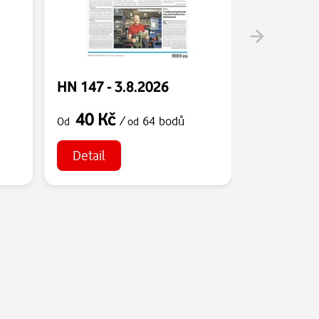
HN 147 - 3.8.2026
HN 146 - 
40 Kč
40 Kč
/
64 bodů
Od
od
Od
Detail
Detail