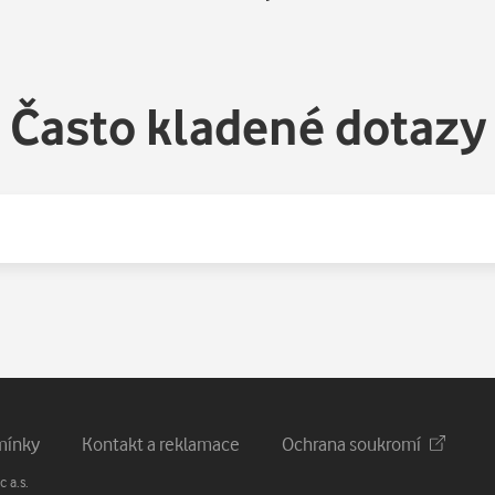
Často kladené dotazy
mínky
Kontakt a reklamace
Ochrana soukromí
 a.s.