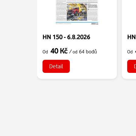
HN 150 - 6.8.2026
HN 
40 Kč
/
64 bodů
Od
od
Od
Detail