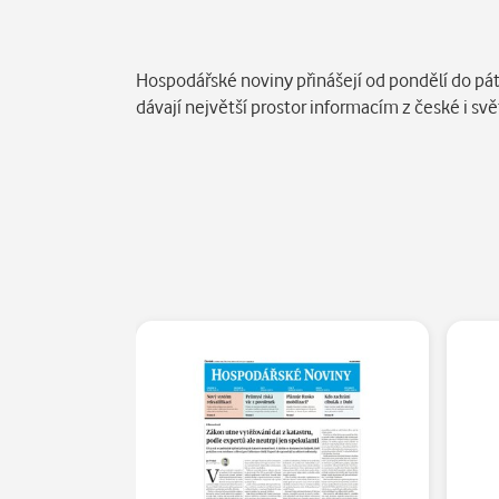
Popis
Hospodářské noviny přinášejí od pondělí do pát
dávají největší prostor informacím z české i s