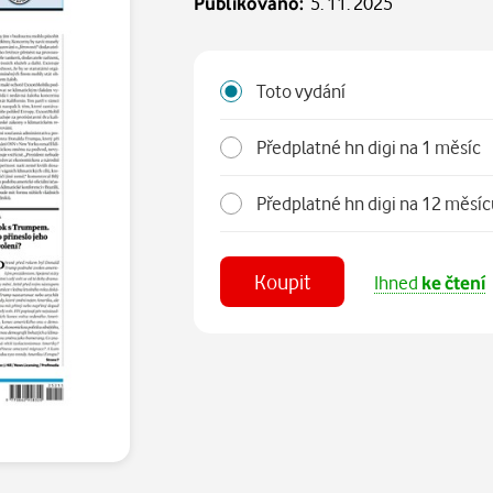
Publikováno:
5. 11. 2025
Toto vydání
Předplatné hn digi na 1 měsíc
Předplatné hn digi na 12 měs
Koupit
Ihned
ke čtení