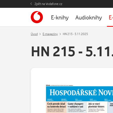
Zpět na Vodafone.cz
E-knihy
Audioknihy
E
Úvod
E-magazíny
HN 215 - 5.11.2025
HN 215 - 5.11