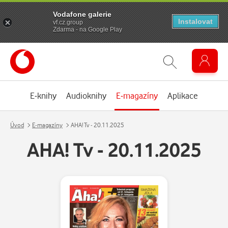
Vodafone galerie
Instalovat
vf.cz.group
Zdarma - na Google Play
E-knihy
Audioknihy
E-magazíny
Aplikace
Úvod
E-magazíny
AHA! Tv - 20.11.2025
AHA! Tv - 20.11.2025