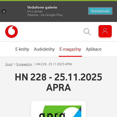
Vodafone galerie
Instalovat
vf.cz.group
Zdarma - na Google Play
E-knihy
Audioknihy
E-magazíny
Aplikace
Úvod
E-magazíny
HN 228 - 25.11.2025 APRA
HN 228 - 25.11.2025
APRA