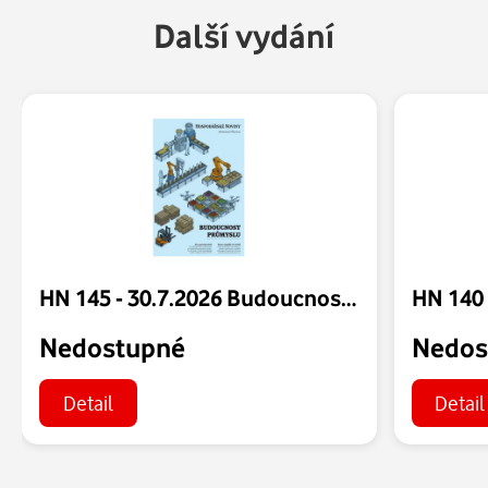
Další vydání
HN 145 - 30.7.2026 Budoucnost průmyslu
Nedostupné
Nedos
Detail
Detail