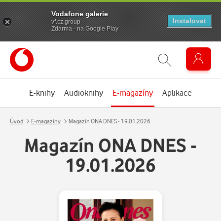
Vodafone galerie
Instalovat
vf.cz.group
Zdarma - na Google Play
E-knihy
Audioknihy
E-magazíny
Aplikace
Úvod
E-magazíny
Magazín ONA DNES - 19.01.2026
Magazín ONA DNES -
19.01.2026