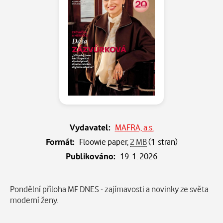
Vydavatel:
MAFRA, a.s.
Formát:
Floowie paper,
2 MB
(1 stran)
Publikováno:
19. 1. 2026
Popis
Pondělní příloha MF DNES - zajímavosti a novinky ze světa
moderní ženy.