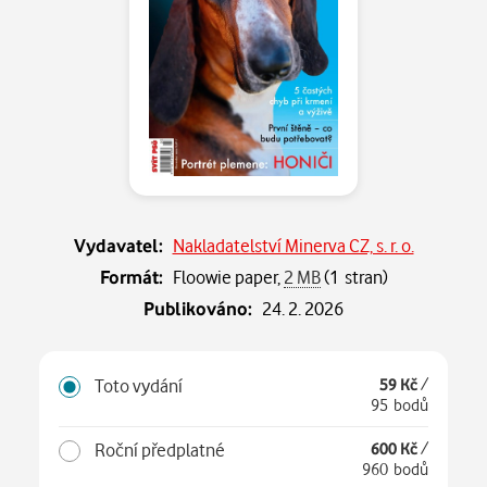
Vydavatel:
Nakladatelství Minerva CZ, s. r. o.
Formát:
Floowie paper,
2 MB
(1 stran)
Publikováno:
24. 2. 2026
Toto vydání
59 Kč
/
95 bodů
Roční předplatné
600 Kč
/
960 bodů