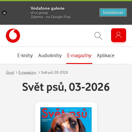
Vodafone galerie
Instalovat
vf.cz.group
Zdarma - na Google Play
E-knihy
Audioknihy
E-magazíny
Aplikace
Úvod
E-magazíny
Svět psů, 03-2026
Svět psů, 03-2026