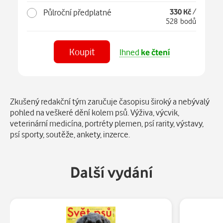
Půlroční předplatné
330 Kč
/
528 bodů
Koupit
Ihned
ke čtení
Číst
v aplikaci
Popis
Zkušený redakční tým zaručuje časopisu široký a nebývalý
pohled na veškeré dění kolem psů. Výživa, výcvik,
veterinární medicína, portréty plemen, psí rarity, výstavy,
psí sporty, soutěže, ankety, inzerce.
Další vydání