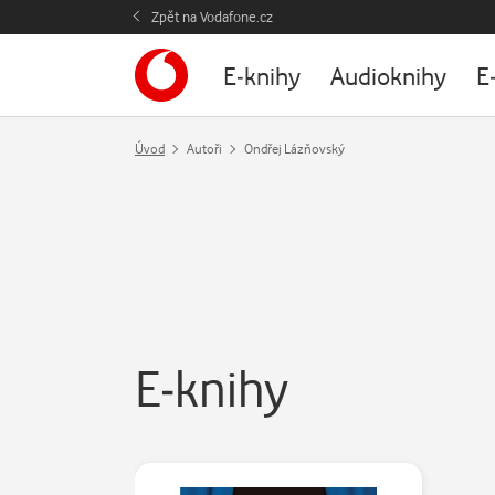
Zpět na Vodafone.cz
E-knihy
Audioknihy
E
Úvod
Autoři
Ondřej Lázňovský
E-knihy