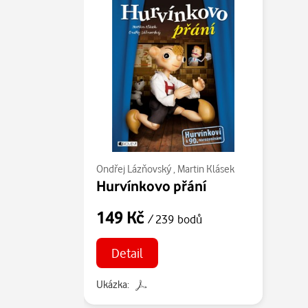
Ondřej Lázňovský
,
Martin Klásek
Hurvínkovo přání
149 Kč
/ 239 bodů
Detail
Ukázka: