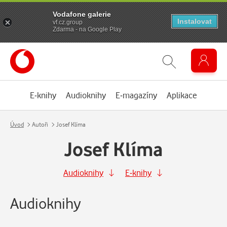
Vodafone galerie
Instalovat
vf.cz.group
Zdarma - na Google Play
E-knihy
Audioknihy
E-magazíny
Aplikace
Úvod
Autoři
Josef Klíma
Josef Klíma
Audioknihy
E-knihy
Audioknihy