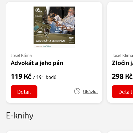
Josef Klíma
Josef Klím
Advokát a jeho pán
Zločin 
119 Kč
298 K
/ 191 bodů
Detail
Detail
Ukázka
E-knihy