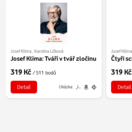
Josef Klíma
,
Karolína Lišková
Josef Klím
Josef Klíma: Tváří v tvář zločinu
Čtyři s
319 Kč
319 K
/ 511 bodů
Detail
Detail
Ukázka: