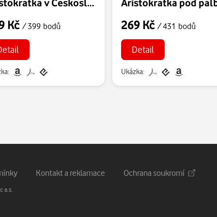
Aristokratka v Československu
9 Kč
269 Kč
/ 399 bodů
/ 431 bodů
Detail
Detail
ka:
Ukázka:
mínky
Kontakt a reklamace
Ochrana soukromí
 a.s.