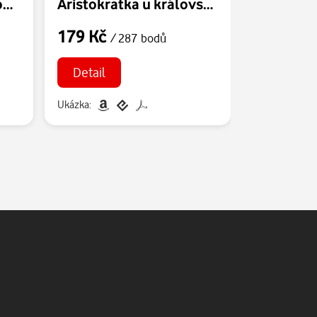
Aristokratka pod palbou lásky
Aristokratka u královského dvora
Aristokra
179 Kč
159 Kč
/ 287 bodů
/
Detail
Detail
Ukázka:
Ukázka: