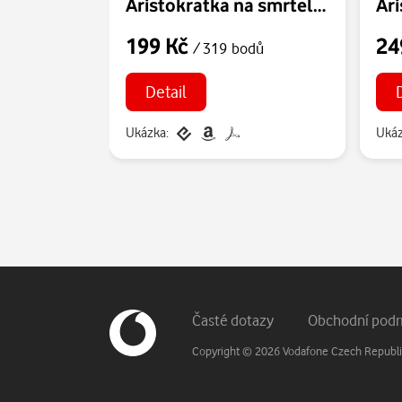
Aristokratka na smrtelné pohovce
199 Kč
24
/ 319 bodů
Detail
Ukázka:
Ukáz
Patička webu
Vedlejší navigace
Časté dotazy
Obchodní pod
Copyright © 2026 Vodafone Czech Republic