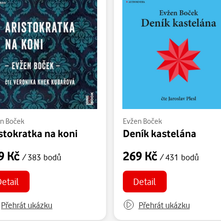
n Boček
Evžen Boček
stokratka na koni
Deník kastelána
9 Kč
269 Kč
/ 383 bodů
/ 431 bodů
etail
Detail
Přehrát ukázku
Přehrát ukázku