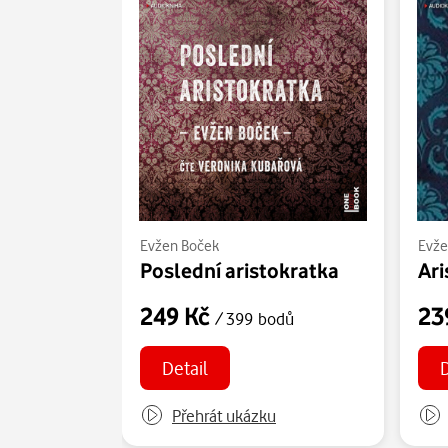
Evžen Boček
Evže
Poslední aristokratka
Ari
249 Kč
23
/ 399 bodů
Detail
D
Přehrát ukázku