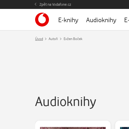
Zpět na Vodafone.cz
E-knihy
Audioknihy
E
Úvod
Autoři
Evžen Boček
Audioknihy