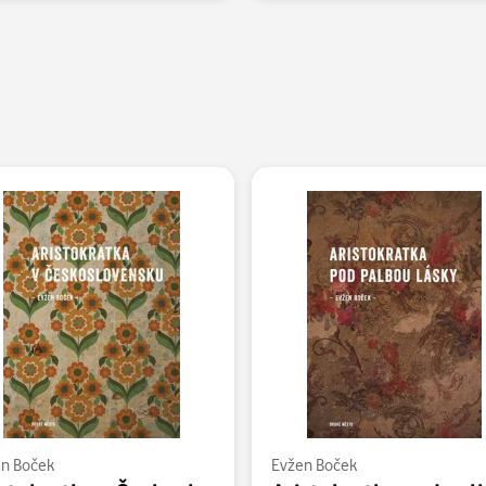
n Boček
Evžen Boček