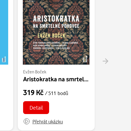
Evžen Boček
Evžen Boček
Aristokratka na smrtelné pohovce
Aristokra
319 Kč
219 Kč
/ 511 bodů
/
Detail
Detail
Přehrát ukázku
Přehrát