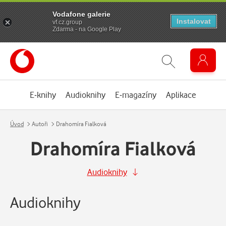
Vodafone galerie
Instalovat
vf.cz.group
Zdarma - na Google Play
E-knihy
Audioknihy
E-magazíny
Aplikace
Úvod
Autoři
Drahomíra Fialková
Drahomíra Fialková
Audioknihy
Audioknihy