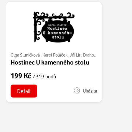
Olga Sluníčková
,
Karel Poláček
,
Jiří Lír
,
Drahomíra Fialková
,
Jiří Ho
Hostinec U kamenného stolu
199 Kč
/ 319 bodů
Detail
Ukázka