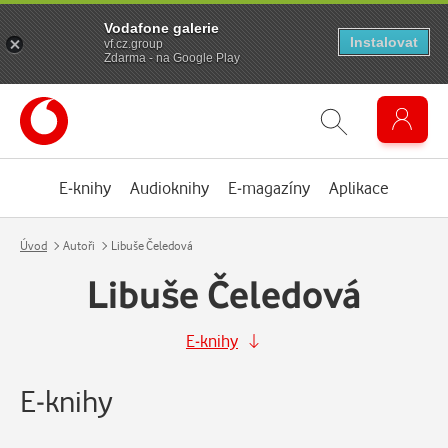
Vodafone galerie
Instalovat
vf.cz.group
Zdarma - na Google Play
E-knihy
Audioknihy
E-magazíny
Aplikace
Úvod
Autoři
Libuše Čeledová
Libuše Čeledová
E-knihy
E-knihy