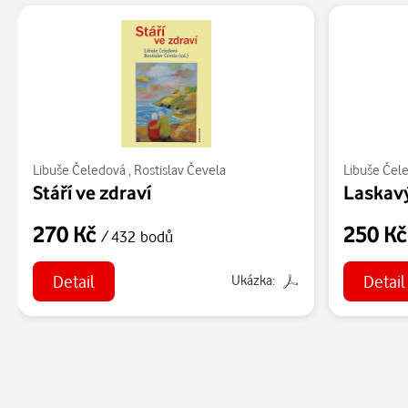
Libuše Čeledová
,
Rostislav Čevela
Libuše Čel
Stáří ve zdraví
270 Kč
250 K
/ 432 bodů
Detail
Detail
Ukázka: