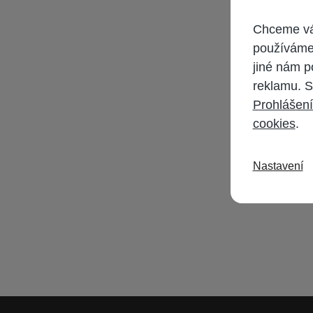
Chceme vám
používáme 
jiné nám p
reklamu. S
Prohlášení
cookies
.
Nastavení