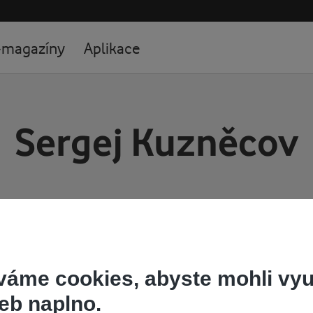
-magazíny
Aplikace
Sergej Kuzněcov
váme cookies, abyste mohli vyu
eb naplno.