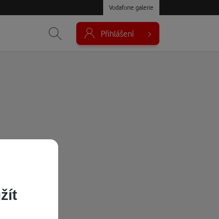
Vodafone galerie
Přihlášení
žít