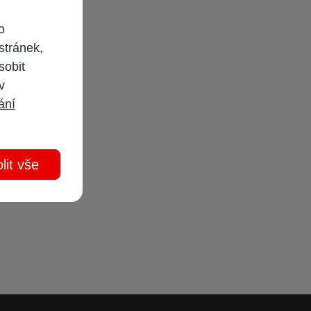
o
stránek,
sobit
 v
ání
lit vše