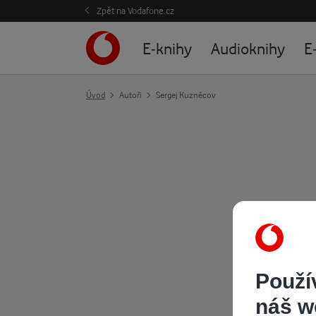
Zpět na Vodafone.cz
E-knihy
Audioknihy
E
Úvod
Autoři
Sergej Kuzněcov
Použí
náš w