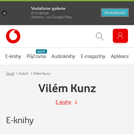
Vodafone galerie
Instalovat
vf.cz.group
Zdarma - na Google Play
NOVÉ
E-knihy
Půjčovna
Audioknihy
E-magazíny
Aplikace
Úvod
Autoři
Vilém Kunz
Vilém Kunz
E-knihy
E-knihy