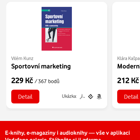
Vilém Kunz
Klára Kašpa
Sportovní marketing
229 Kč
212 K
/ 367 bodů
Detail
Detail
Ukázka:
E-knihy, e-magazíny i audioknihy — vše v aplikaci
Vodafone galerie. Stáhněte si ji zdarma