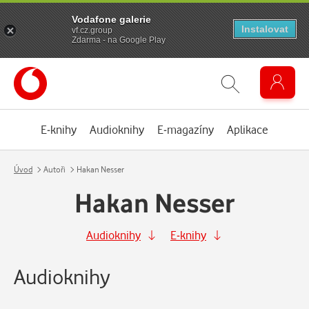
Vodafone galerie
Instalovat
vf.cz.group
Zdarma - na Google Play
E-knihy
Audioknihy
E-magazíny
Aplikace
Úvod
Autoři
Hakan Nesser
Hakan Nesser
Audioknihy
E-knihy
Audioknihy