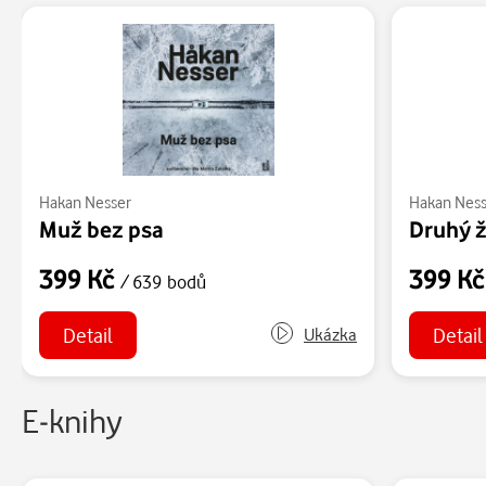
Hakan Nesser
Hakan Ness
Muž bez psa
Druhý ž
399 Kč
399 K
/ 639 bodů
Detail
Detail
Ukázka
E-knihy