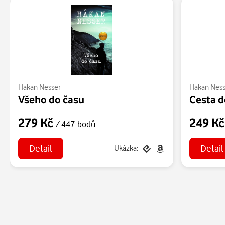
Hakan Nesser
Hakan Nes
Všeho do času
Cesta d
279 Kč
249 K
/ 447 bodů
Detail
Detail
Ukázka: