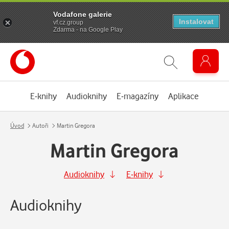
Vodafone galerie
Instalovat
vf.cz.group
Zdarma - na Google Play
E-knihy
Audioknihy
E-magazíny
Aplikace
Úvod
Autoři
Martin Gregora
Martin Gregora
Audioknihy
E-knihy
Audioknihy