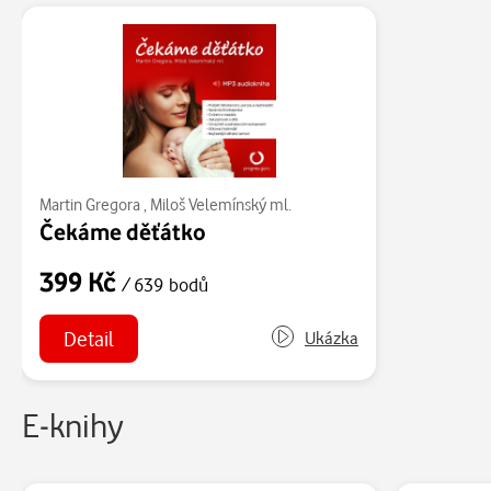
Martin Gregora
,
Miloš Velemínský ml.
Čekáme děťátko
399 Kč
/ 639 bodů
Detail
Ukázka
E-knihy