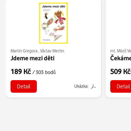
Martin Gregora
,
Václav Mertin
ml. Miloš 
Jdeme mezi děti
Čekáme
189 Kč
509 K
/ 303 bodů
Detail
Detail
Ukázka: