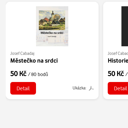
Josef Cabadaj
Josef Caba
Městečko na srdci
Histori
50 Kč
50 Kč
/ 80 bodů
/
Detail
Detail
Ukázka: