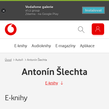
Vodafone galerie
Instalovat
vf.cz.group
Zdarma - na Google Play
E-knihy
Audioknihy
E-magazíny
Aplikace
Úvod
Autoři
Antonín Šlechta
Antonín Šlechta
E-knihy
E-knihy