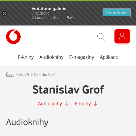
Vodafone galerie
Instalovat
vf.cz.group
Zdarma - na Google Play
E-knihy
Audioknihy
E-magazíny
Aplikace
Úvod
Autoři
Stanislav Grof
Stanislav Grof
Audioknihy
E-knihy
Audioknihy