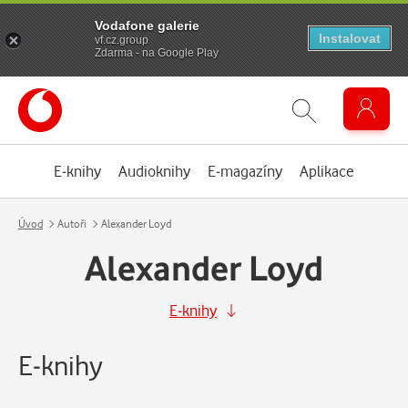
Vodafone galerie
Instalovat
vf.cz.group
Zdarma - na Google Play
E-knihy
Audioknihy
E-magazíny
Aplikace
Úvod
Autoři
Alexander Loyd
Alexander Loyd
E-knihy
E-knihy