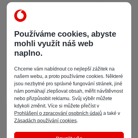
Používáme cookies, abyste
mohli využít náš web
naplno.
Ondřej Bednář
Indiánské pohádky a mýty
Chceme vám nabídnout co nejlepší zážitek na
našem webu, a proto používáme cookies. Některé
52 Kč
/ 84 bodů
jsou nezbytné pro správné fungování stránek, jiné
nám pomáhají zlepšovat obsah, měřit návštěvnost
Detail
Ukázka:
nebo přizpůsobit reklamu. Svůj výběr můžete
kdykoli změnit. Více si můžete přečíst v
Prohlášení o zpracování osobních údajů
a také v
Zásadách používání cookies
.