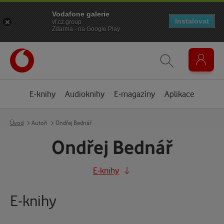
Vodafone galerie
Instalovat
vf.cz.group
Zdarma - na Google Play
E-knihy
Audioknihy
E-magazíny
Aplikace
Úvod
Autoři
Ondřej Bednář
Ondřej Bednář
E-knihy
E-knihy