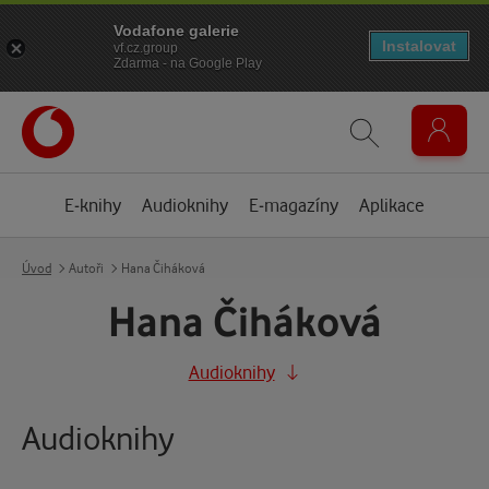
Vodafone galerie
Instalovat
vf.cz.group
Zdarma - na Google Play
E-knihy
Audioknihy
E-magazíny
Aplikace
Úvod
Autoři
Hana Čiháková
Hana Čiháková
Audioknihy
Audioknihy