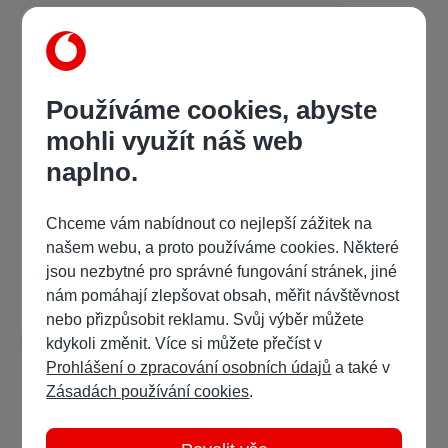
Používáme cookies, abyste
mohli využít náš web
naplno.
Bella Achmadulinová
,
Anna Andrejevna Achmatovová
,
Fazu Alije
Neumannovy Poděbrady 1977
Chceme vám nabídnout co nejlepší zážitek na
našem webu, a proto používáme cookies. Některé
69 Kč
/ 111 bodů
jsou nezbytné pro správné fungování stránek, jiné
nám pomáhají zlepšovat obsah, měřit návštěvnost
Detail
Ukázka
nebo přizpůsobit reklamu. Svůj výběr můžete
kdykoli změnit. Více si můžete přečíst v
Prohlášení o zpracování osobních údajů
a také v
Zásadách používání cookies
.