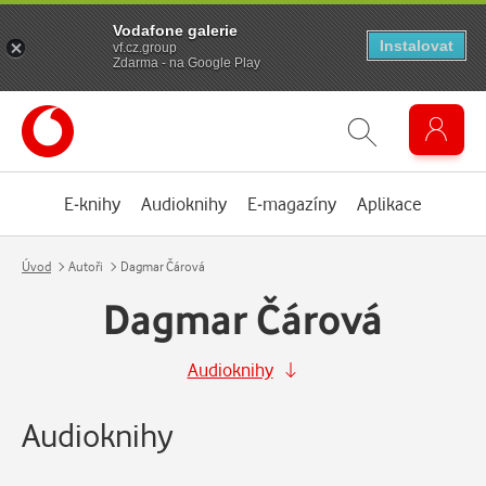
Vodafone galerie
Instalovat
vf.cz.group
Zdarma - na Google Play
E-knihy
Audioknihy
E-magazíny
Aplikace
Úvod
Autoři
Dagmar Čárová
Dagmar Čárová
Audioknihy
Audioknihy