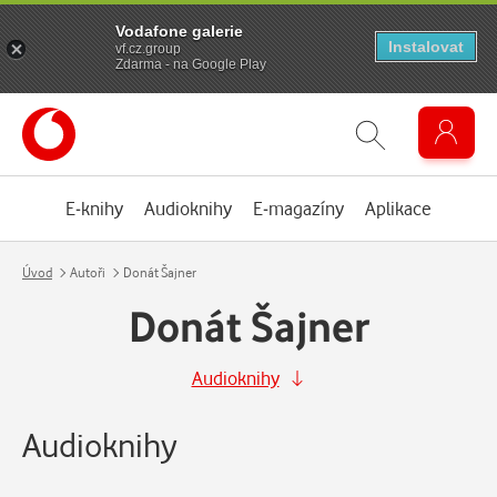
Vodafone galerie
Instalovat
vf.cz.group
Zdarma - na Google Play
E-knihy
Audioknihy
E-magazíny
Aplikace
Úvod
Autoři
Donát Šajner
Donát Šajner
Audioknihy
Audioknihy