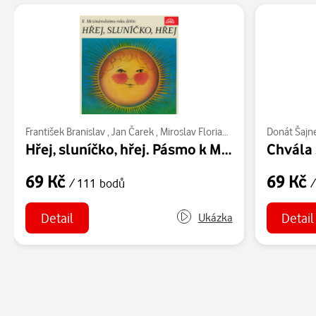
František Branislav
,
Jan Čarek
,
Miroslav Florian
,
Donát Šajner
Donát Šajn
,
Kare
Hřej, sluníčko, hřej. Pásmo k Mezinárodnímu roku dítěte
Chvála 
69 Kč
69 Kč
/ 111 bodů
/
Detail
Detail
Ukázka