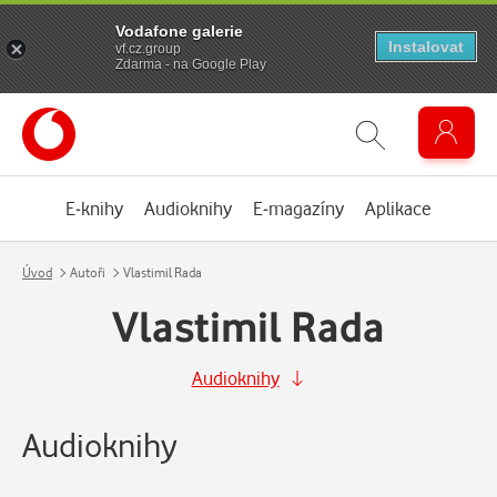
Vodafone galerie
Instalovat
vf.cz.group
Zdarma - na Google Play
E-knihy
Audioknihy
E-magazíny
Aplikace
Úvod
Autoři
Vlastimil Rada
Vlastimil Rada
Audioknihy
Audioknihy