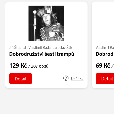
Jiří Štuchal
,
Vlastimil Rada
,
Jaroslav Žák
Vlastimil R
Dobrodružství šesti trampů
129 Kč
69 Kč
/ 207 bodů
/
Detail
Detail
Ukázka