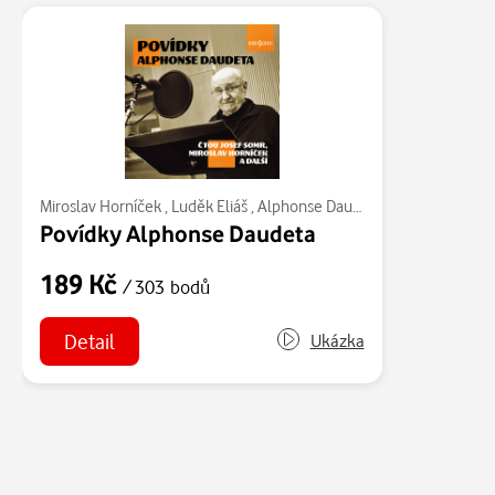
Miroslav Horníček
,
Luděk Eliáš
,
Alphonse Daudet
,
Josef Somr
,
Jiř
Povídky Alphonse Daudeta
189 Kč
/ 303 bodů
Detail
Ukázka