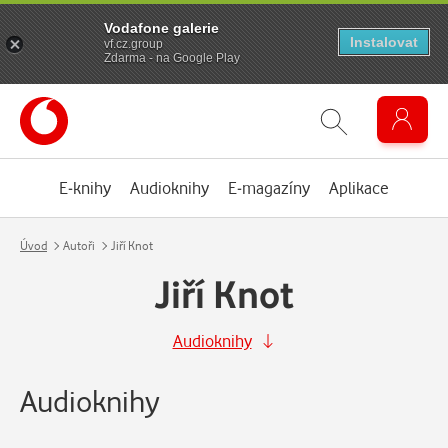
Vodafone galerie
Instalovat
vf.cz.group
Zdarma - na Google Play
E-knihy
Audioknihy
E-magazíny
Aplikace
Úvod
Autoři
Jiří Knot
Jiří Knot
Audioknihy
Audioknihy