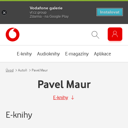
Vodafone galerie
Instalovat
vf.cz.group
Zdarma - na Google Play
E-knihy
Audioknihy
E-magazíny
Aplikace
Úvod
Autoři
Pavel Maur
Pavel Maur
E-knihy
E-knihy