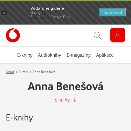
Vodafone galerie
Instalovat
vf.cz.group
Zdarma - na Google Play
E-knihy
Audioknihy
E-magazíny
Aplikace
Úvod
Autoři
Anna Benešová
Anna Benešová
E-knihy
E-knihy