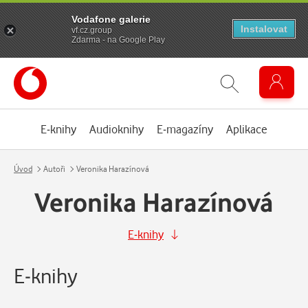
Vodafone galerie
Instalovat
vf.cz.group
Zdarma - na Google Play
E-knihy
Audioknihy
E-magazíny
Aplikace
Úvod
Autoři
Veronika Harazínová
Veronika Harazínová
E-knihy
E-knihy