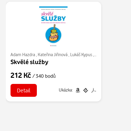
Adam Hazdra
,
Kateřina Jiřinová
,
Lukáš Kypus
,
Veronika Harazínov
Skvělé služby
212 Kč
/ 340 bodů
Detail
Ukázka: