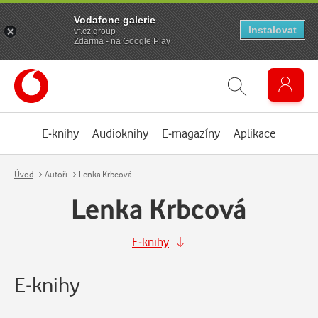
Vodafone galerie
Instalovat
vf.cz.group
Zdarma - na Google Play
E-knihy
Audioknihy
E-magazíny
Aplikace
Úvod
Autoři
Lenka Krbcová
Lenka Krbcová
E-knihy
E-knihy