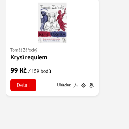
Tomáš Zářecký
Krysí requiem
99 Kč
/ 159 bodů
Detail
Ukázka: