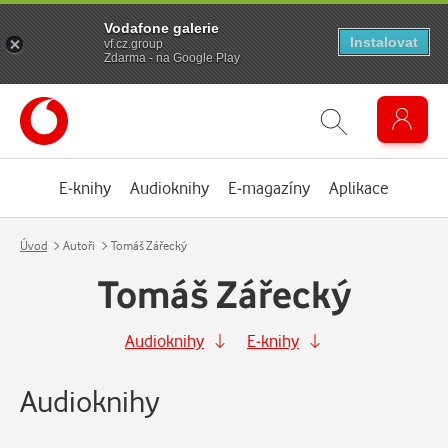
Vodafone galerie
Instalovat
vf.cz.group
Zdarma - na Google Play
E-knihy
Audioknihy
E-magazíny
Aplikace
Úvod
Autoři
Tomáš Zářecký
Tomáš Zářecký
Audioknihy
E-knihy
Audioknihy