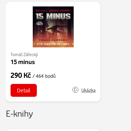
Tomáš Zářecký
15 minus
290 Kč
/ 464 bodů
Detail
Ukázka
E-knihy