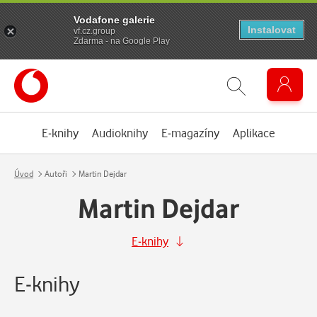
Vodafone galerie
Instalovat
vf.cz.group
Zdarma - na Google Play
E-knihy
Audioknihy
E-magazíny
Aplikace
Úvod
Autoři
Martin Dejdar
Martin Dejdar
E-knihy
E-knihy