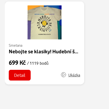
Smetana
Nebojte se klasiky! Hudební škola - komplet čeští skladatelé
699 Kč
/ 1119 bodů
Detail
Ukázka