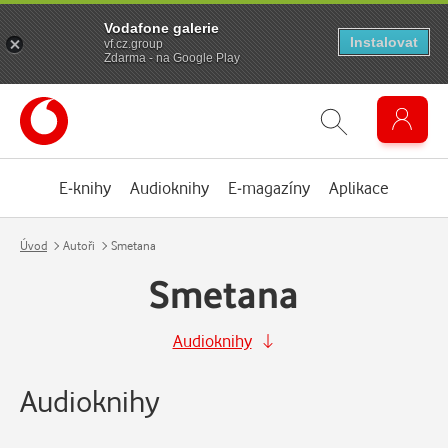
Vodafone galerie
Instalovat
vf.cz.group
Zdarma - na Google Play
E-knihy
Audioknihy
E-magazíny
Aplikace
Úvod
Autoři
Smetana
Smetana
Audioknihy
Audioknihy