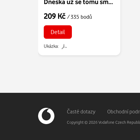
Dneska už se tomu směju
209 Kč
/ 335 bodů
Detail
Ukázka:
Patička webu
Vedlejší navigace
Časté dotazy
Obchodní pod
Copyright © 2026 Vodafone Czech Republic