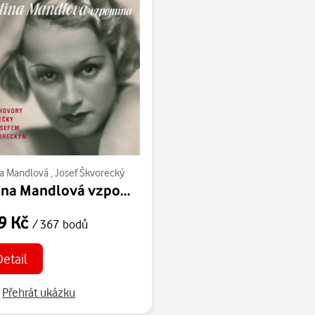
a Mandlová
,
Josef Škvorecký
Adina Mandlová vzpomíná
9 Kč
/ 367 bodů
Detail
Přehrát ukázku