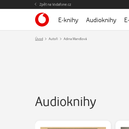
Zpět na Vodafone.cz
E-knihy
Audioknihy
E
Úvod
Autoři
Adina Mandlová
Audioknihy