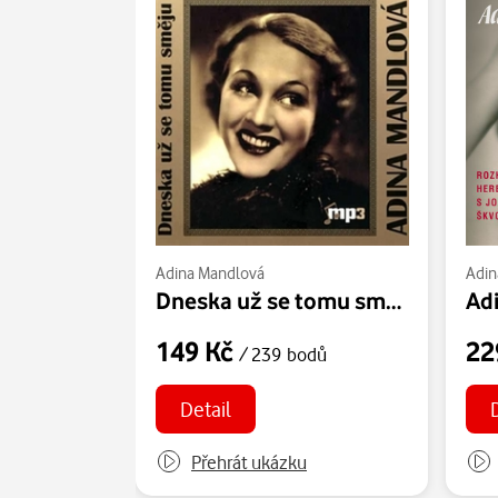
Adina Mandlová
Adin
Dneska už se tomu směju
149 Kč
22
/ 239 bodů
Detail
Přehrát ukázku