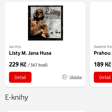
Jan Hus
Vladimír Ko
Listy M. Jana Husa
229 Kč
189 K
/ 367 bodů
Detail
Detail
Ukázka
E-knihy