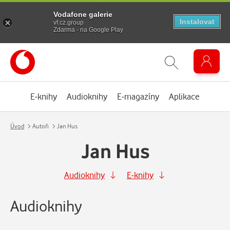
Vodafone galerie
Instalovat
vf.cz.group
Zdarma - na Google Play
E-knihy
Audioknihy
E-magazíny
Aplikace
Úvod
Autoři
Jan Hus
Jan Hus
Audioknihy
E-knihy
Audioknihy