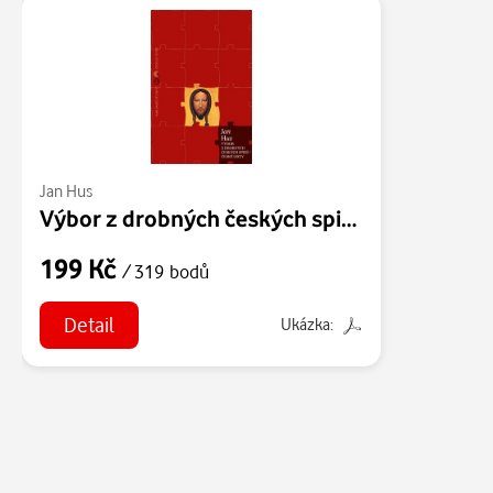
Jan Hus
Výbor z drobných českých spisů / České listy
199 Kč
/ 319 bodů
Detail
Ukázka: