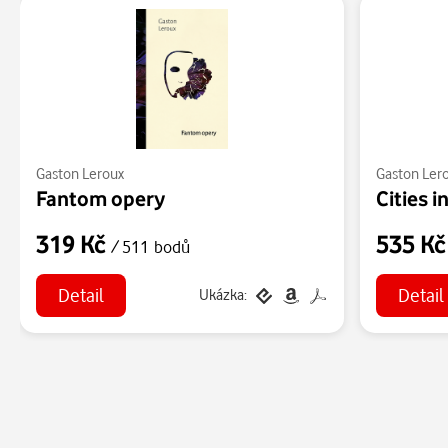
Gaston Leroux
Gaston Ler
Fantom opery
Cities i
319 Kč
535 K
/ 511 bodů
Detail
Detail
Ukázka: