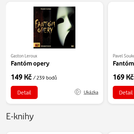
Gaston Leroux
Pavel Souk
Fantóm opery
Fantóm
149 Kč
169 K
/ 239 bodů
Detail
Detail
Ukázka
E-knihy