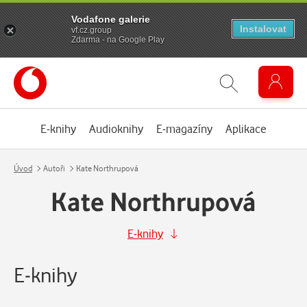
Vodafone galerie
Instalovat
vf.cz.group
Zdarma - na Google Play
E-knihy
Audioknihy
E-magazíny
Aplikace
Úvod
Autoři
Kate Northrupová
Kate Northrupová
E-knihy
E-knihy