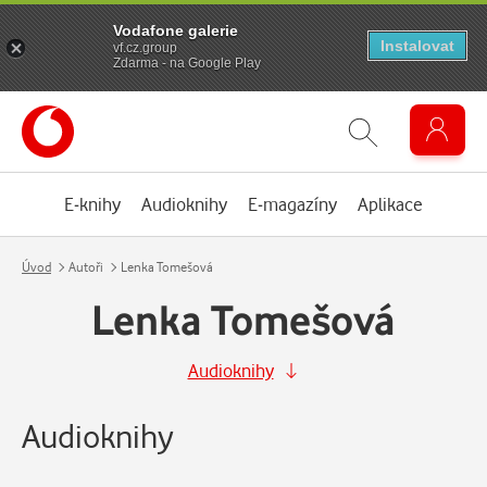
Vodafone galerie
Instalovat
vf.cz.group
Zdarma - na Google Play
E-knihy
Audioknihy
E-magazíny
Aplikace
Úvod
Autoři
Lenka Tomešová
Lenka Tomešová
Audioknihy
Audioknihy