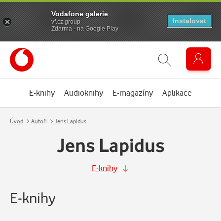
Vodafone galerie
Instalovat
vf.cz.group
Zdarma - na Google Play
E-knihy
Audioknihy
E-magazíny
Aplikace
Úvod
Autoři
Jens Lapidus
Jens Lapidus
E-knihy
E-knihy