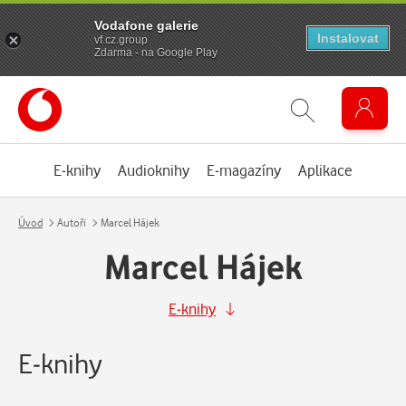
Vodafone galerie
Instalovat
vf.cz.group
Zdarma - na Google Play
E-knihy
Audioknihy
E-magazíny
Aplikace
Úvod
Autoři
Marcel Hájek
Marcel Hájek
E-knihy
E-knihy