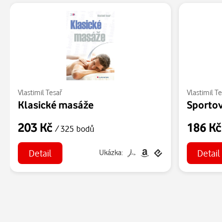
Vlastimil Tesař
Vlastimil Te
Klasické masáže
Sporto
203 Kč
186 K
/ 325 bodů
Detail
Detail
Ukázka: