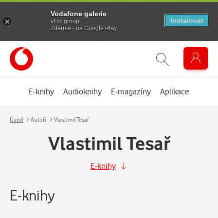
Vodafone galerie
Instalovat
vf.cz.group
Zdarma - na Google Play
E-knihy
Audioknihy
E-magazíny
Aplikace
Úvod
Autoři
Vlastimil Tesař
Vlastimil Tesař
E-knihy
E-knihy