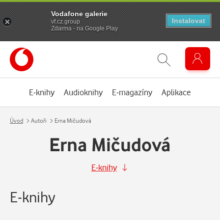
Vodafone galerie
Instalovat
vf.cz.group
Zdarma - na Google Play
E-knihy
Audioknihy
E-magazíny
Aplikace
Úvod
Autoři
Erna Mičudová
Erna Mičudová
E-knihy
E-knihy