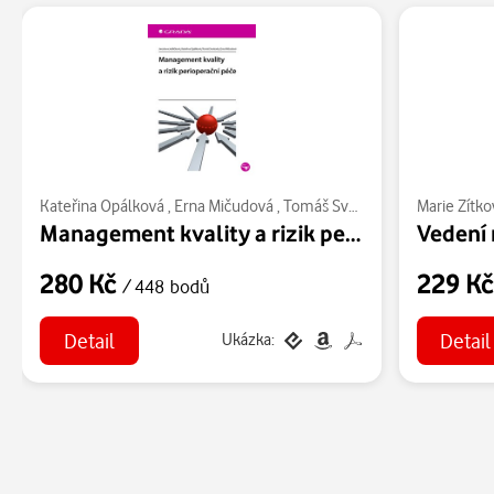
Kateřina Opálková
,
Erna Mičudová
,
Tomáš Svoboda
,
Jaroslava Jed
Marie Zítko
Management kvality a rizik perioperační péče
280 Kč
229 K
/ 448 bodů
Detail
Detail
Ukázka: