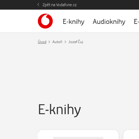
Zpět na Vodafone.cz
E-knihy
Audioknihy
E
Úvod
Autoři
Jozef Čuj
E-knihy