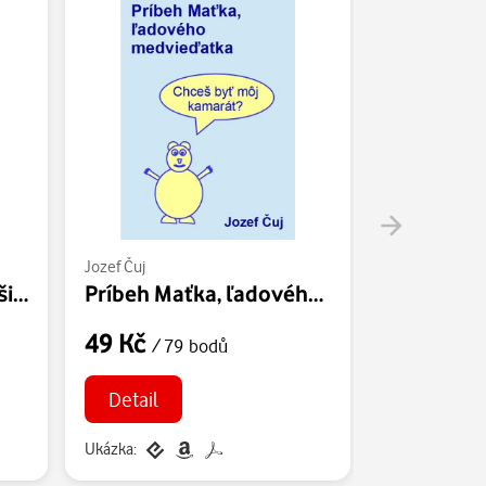
Jozef Čuj
Jozef Čuj
Úsměvné veršíky pro šiky i nešiky
Príbeh Maťka, ľadového medvieďatka
49 Kč
99 Kč
/ 79 bodů
/ 1
Detail
Detail
Ukázka:
Ukázka: