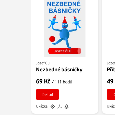
Jozef Čuj
Jozef
Nezbedné básničky
69 Kč
49
/ 111 bodů
Detail
D
Ukázka:
Ukáz