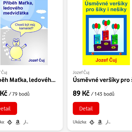
 Čuj
Jozef Čuj
Příběh Maťka, ledového medvíďátka
 Kč
89 Kč
/ 79 bodů
/ 143 bodů
etail
Detail
ka:
Ukázka: