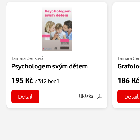
Tamara Cenková
Tamara Ce
Psychologem svým dětem
195 Kč
186 K
/ 312 bodů
Detail
Detail
Ukázka: