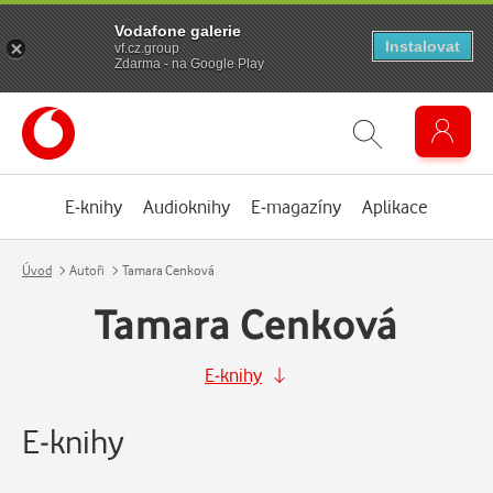
Vodafone galerie
Instalovat
vf.cz.group
Zdarma - na Google Play
E-knihy
Audioknihy
E-magazíny
Aplikace
Úvod
Autoři
Tamara Cenková
Tamara Cenková
E-knihy
E-knihy