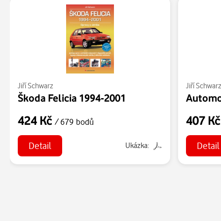
Jiří Schwarz
Jiří Schwar
Škoda Felicia 1994-2001
Automob
424 Kč
407 K
/ 679 bodů
Detail
Detail
Ukázka: