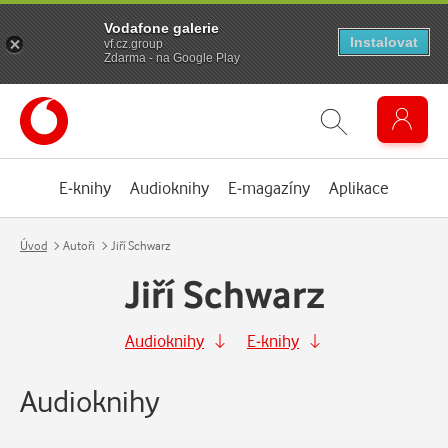
Vodafone galerie
Instalovat
vf.cz.group
Zdarma - na Google Play
E-knihy
Audioknihy
E-magazíny
Aplikace
Úvod
Autoři
Jiří Schwarz
Jiří Schwarz
Audioknihy
E-knihy
Audioknihy