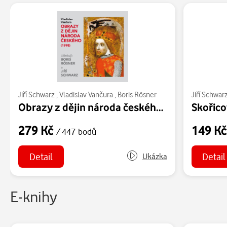
Jiří Schwarz
,
Vladislav Vančura
,
Boris Rösner
Jiří Schwar
Obrazy z dějin národa českého (1998)
Skořic
279 Kč
149 K
/ 447 bodů
Detail
Detail
Ukázka
E-knihy