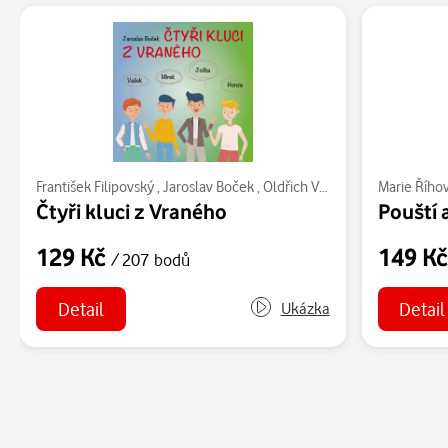
František Filipovský
,
Jaroslav Boček
,
Oldřich Vízner
,
Miroslav Maso
Marie Řího
Čtyři kluci z Vraného
Pouští 
129 Kč
149 K
/ 207 bodů
Detail
Detail
Ukázka