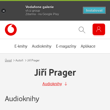
Vodafone galerie
Instalovat
vf.cz.group
Zdarma - na Google Play
E-knihy
Audioknihy
E-magazíny
Aplikace
Úvod
Autoři
Jiří Prager
Jiří Prager
Audioknihy
Audioknihy