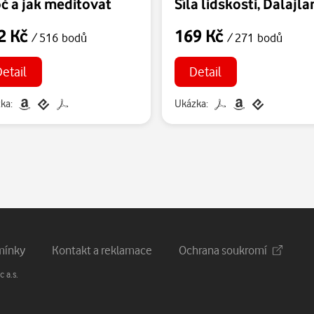
č a jak meditovat
2 Kč
169 Kč
/ 516 bodů
/ 271 bodů
etail
Detail
ka:
Ukázka:
mínky
Kontakt a reklamace
Ochrana soukromí
 a.s.