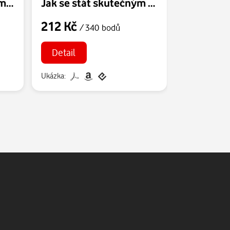
Síla lidskosti, Dalajlama a jeho vize pro náš svět
Jak se stát skutečným lídrem
Pozornos
212 Kč
248 Kč
/ 340 bodů
/
Detail
Detail
Ukázka:
Ukázka: