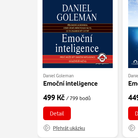
Daniel Goleman
Dani
Emoční inteligence
499 Kč
44
/ 799 bodů
Detail
D
Přehrát ukázku