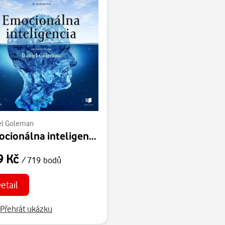
el Goleman
Emocionálna inteligencia
9 Kč
/ 719 bodů
etail
Přehrát ukázku