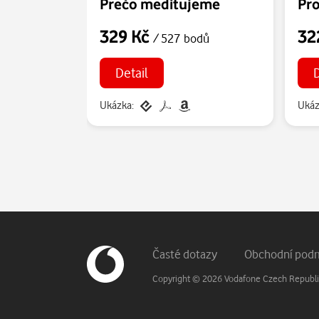
Prečo meditujeme
Pro
329 Kč
32
/ 527 bodů
Detail
D
Ukázka:
Ukáz
Patička webu
Vedlejší navigace
Časté dotazy
Obchodní pod
Copyright © 2026 Vodafone Czech Republic