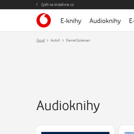
Zpět na Vodafone.cz
E-knihy
Audioknihy
E
Úvod
Autoři
Daniel Goleman
Audioknihy