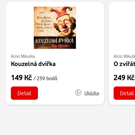
Alois Mikulka
Alois Mikul
Kouzelná dvířka
O zvířá
149 Kč
249 K
/ 239 bodů
Detail
Detail
Ukázka