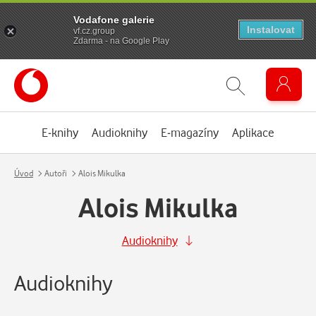
Vodafone galerie
Instalovat
vf.cz.group
Zdarma - na Google Play
E-knihy
Audioknihy
E-magazíny
Aplikace
Úvod
Autoři
Alois Mikulka
Alois Mikulka
Audioknihy
Audioknihy