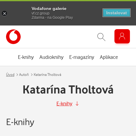
Vodafone galerie
Instalovat
vf.cz.group
Zdarma - na Google Play
E-knihy
Audioknihy
E-magazíny
Aplikace
Úvod
Autoři
Katarína Tholtová
Katarína Tholtová
E-knihy
E-knihy