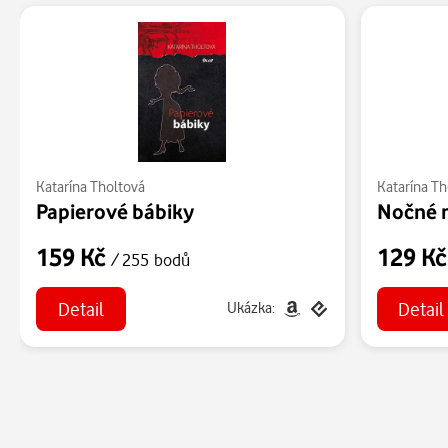
Katarína Tholtová
Katarína Th
Papierové bábiky
Nočné 
159 Kč
129 K
/ 255 bodů
Detail
Detail
Ukázka: