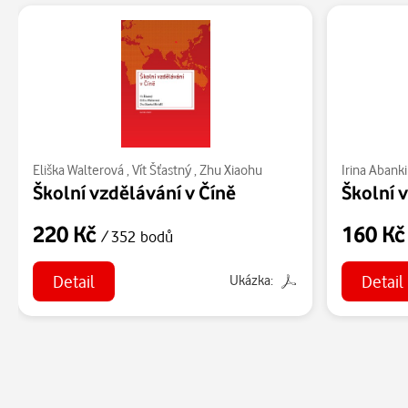
Eliška Walterová
,
Vít Šťastný
,
Zhu Xiaohu
Irina Abank
Školní vzdělávání v Číně
220 Kč
160 K
/ 352 bodů
Detail
Detail
Ukázka: