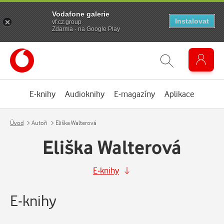
Vodafone galerie
Instalovat
vf.cz.group
Zdarma - na Google Play
E-knihy
Audioknihy
E-magazíny
Aplikace
Úvod
Autoři
Eliška Walterová
Eliška Walterová
E-knihy
E-knihy